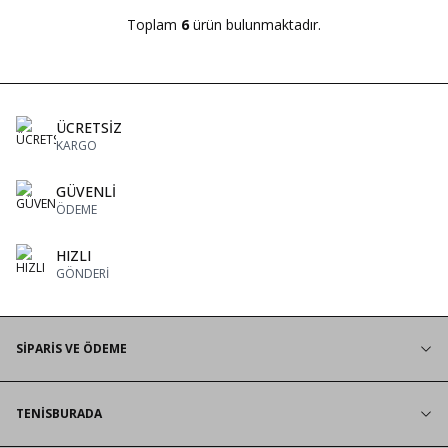
Toplam
6
ürün bulunmaktadır.
ÜCRETSİZ
KARGO
GÜVENLİ
ÖDEME
HIZLI
GÖNDERİ
SİPARİS VE ÖDEME
TENİSBURADA