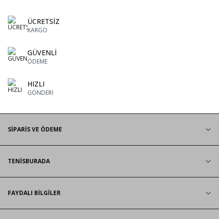
ÜCRETSİZ
KARGO
GÜVENLİ
ÖDEME
HIZLI
GÖNDERİ
SİPARİS VE ÖDEME
TENİSBURADA
FAYDALI BİLGİLER