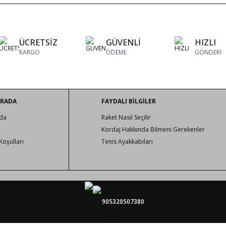
ÜCRETSİZ
GÜVENLİ
HIZLI
KARGO
ÖDEME
GÖNDERİ
URADA
FAYDALI BİLGİLER
da
Raket Nasıl Seçilir
Kordaj Hakkında Bilmeni Gerekenler
Koşulları
Tenis Ayakkabıları
905320507380
tenisburada