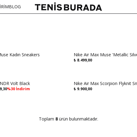
İRİM
BLOG
Muse Kadın Sneakers
Nike Air Max Muse 'Metallic Silv
₺
8.499,00
rgo
Aynı Gün Kargo
SNDR Volt Black
Nike Air Max Scorpion Flyknit S
9,30
%
30
İndirim
₺
9.900,00
Toplam
8
ürün bulunmaktadır.