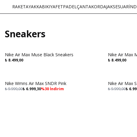
RAKET
AYAKKABI
KIYAFET
PADEL
ÇANTA
KORDAJ
AKSESUAR
İND
Sneakers
Nike Air Max Muse Black Sneakers
Nike Air Max 
₺
8.499,00
₺
8.499,00
Aynı Gün Kargo
Aynı Gün Ka
Nike Wmns Air Max SNDR Pink
Nike Air Max 
₺
9.999,00
₺
6.999,30
%
30
İndirim
₺
9.999,00
₺
6.99