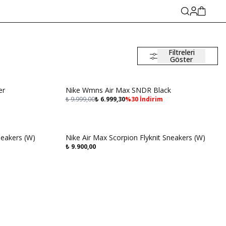
Filtreleri
Göster
Aynı Gün Kargo
er
Nike Wmns Air Max SNDR Black
₺
9.999,00
₺
6.999,30
%
30
İndirim
Aynı Gün Kargo
neakers (W)
Nike Air Max Scorpion Flyknit Sneakers (W)
₺
9.900,00