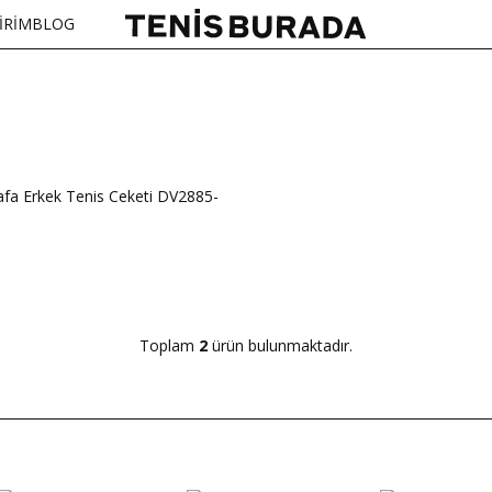
İRİM
BLOG
afa Erkek Tenis Ceketi DV2885-
Toplam
2
ürün bulunmaktadır.