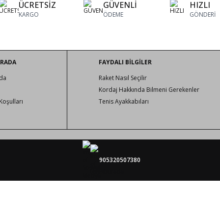
ÜCRETSİZ
GÜVENLİ
HIZLI
KARGO
ÖDEME
GÖNDERİ
URADA
FAYDALI BİLGİLER
da
Raket Nasıl Seçilir
Kordaj Hakkında Bilmeni Gerekenler
Koşulları
Tenis Ayakkabıları
905320507380
tenisburada