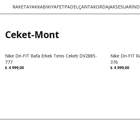
RAKET
AYAKKABI
KIYAFET
PADEL
ÇANTA
KORDAJ
AKSESUAR
İND
Ceket-Mont
Nike Dri-FIT Rafa Erkek Tenis Ceketi DV2885-
Nike Dri-FIT R
777
376
₺
4.999,00
₺
4.999,00