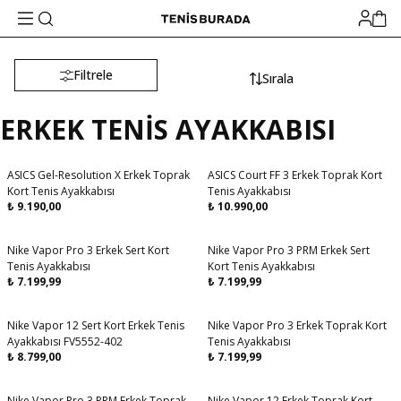
Filtrele
Sırala
ERKEK TENİS AYAKKABISI
ASICS Gel-Resolution X Erkek Toprak
ASICS Court FF 3 Erkek Toprak Kort
Aynı Gün Kargo
Aynı Gün Kargo
Kort Tenis Ayakkabısı
Tenis Ayakkabısı
₺
9.190,00
₺
10.990,00
Nike Vapor Pro 3 Erkek Sert Kort
Nike Vapor Pro 3 PRM Erkek Sert
Aynı Gün Kargo
Aynı Gün Kargo
Tenis Ayakkabısı
Kort Tenis Ayakkabısı
₺
7.199,99
₺
7.199,99
Nike Vapor 12 Sert Kort Erkek Tenis
Nike Vapor Pro 3 Erkek Toprak Kort
Aynı Gün Kargo
Aynı Gün Kargo
Ayakkabısı FV5552-402
Tenis Ayakkabısı
₺
8.799,00
₺
7.199,99
Nike Vapor Pro 3 PRM Erkek Toprak
Nike Vapor 12 Erkek Toprak Kort