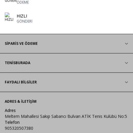
ÖDEME
HIZLI
GÖNDERİ
SİPARİS VE ÖDEME
TENİSBURADA
FAYDALI BİLGİLER
ADRES & İLETIŞIM
Adres
Meltem Mahallesi Sakıp Sabancı Bulvarı ATİK Tenis Kulübü No:5
Telefon
905320507380