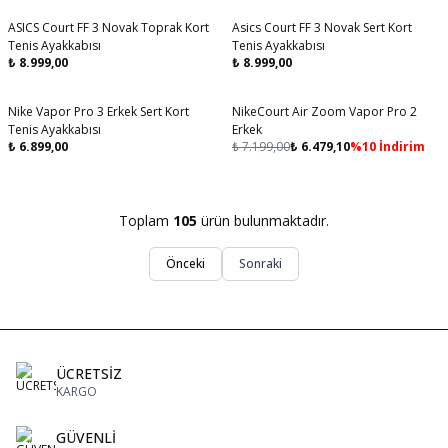
ASICS Court FF 3 Novak Toprak Kort
Asics Court FF 3 Novak Sert Kort
Aynı Gün Kargo
Aynı Gün Kargo
Tenis Ayakkabısı
Tenis Ayakkabısı
₺
8.999,00
₺
8.999,00
Nike Vapor Pro 3 Erkek Sert Kort
NikeCourt Air Zoom Vapor Pro 2
Aynı Gün Kargo
Aynı Gün Kargo
Tenis Ayakkabısı
Erkek
₺
6.899,00
₺
7.199,00
₺
6.479,10
%
10
İndirim
Toplam
105
ürün bulunmaktadır.
Önceki
Sonraki
ÜCRETSİZ
KARGO
GÜVENLİ