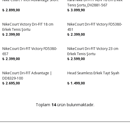
Aynı Gün Kargo
Aynı Gün Kargo
Tenis Şortu_DV2881-567
₺
2.899,00
₺
3.099,90
NikeCourt Victory Dri-FIT 18 cm
NikeCourt Dri-FIT Victory FD5380-
Aynı Gün Kargo
Aynı Gün Kargo
Erkek Tenis Şortu
451
₺
2.399,00
₺
2.399,00
NikeCourt Dri-FIT Victory FD5380-
NikeCourt Dri-FIT Victory 23 cm
Aynı Gün Kargo
657
Erkek Tenis Şortu
₺
2.399,00
₺
2.599,00
NikeCourt Dri-FIT Advantage |
Head Seamless Erkek Tayt Siyah
Aynı Gün Kargo
DD8329-100
₺
2.695,00
₺
1.499,00
Toplam
14
ürün bulunmaktadır.