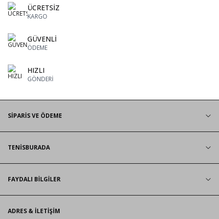
ÜCRETSİZ
KARGO
GÜVENLİ
ÖDEME
HIZLI
GÖNDERİ
SİPARİS VE ÖDEME
TENİSBURADA
FAYDALI BİLGİLER
ADRES & İLETIŞIM