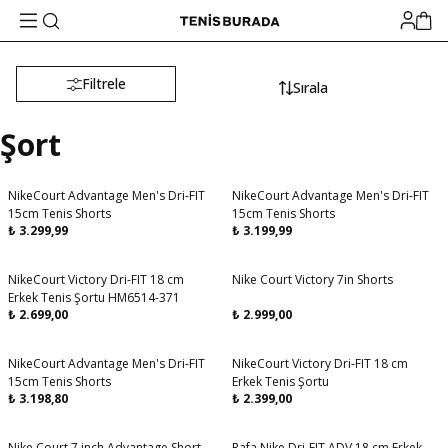
Filtrele
Sırala
Şort
NikeCourt Advantage Men's Dri-FIT
NikeCourt Advantage Men's Dri-FIT
Aynı Gün Kargo
Aynı Gün Kargo
15cm Tenis Shorts
15cm Tenis Shorts
₺
3.299,99
₺
3.199,99
NikeCourt Victory Dri-FIT 18 cm
Nike Court Victory 7in Shorts
Erkek Tenis Şortu HM6514-371
₺
2.699,00
₺
2.999,00
NikeCourt Advantage Men's Dri-FIT
NikeCourt Victory Dri-FIT 18 cm
Aynı Gün Kargo
15cm Tenis Shorts
Erkek Tenis Şortu
₺
3.198,80
₺
2.399,00
Nike Court 7 inch Advantage Short
Rafa Nike Dri-FIT ADV 18 cm Erkek