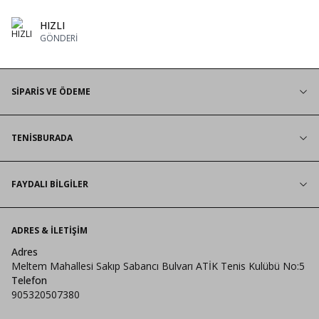
HIZLI
GÖNDERİ
SİPARİS VE ÖDEME
TENİSBURADA
FAYDALI BİLGİLER
ADRES & İLETIŞIM
Adres
Meltem Mahallesi Sakıp Sabancı Bulvarı ATİK Tenis Kulübü No:5
Telefon
905320507380