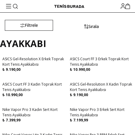
Filtrele
Sırala
AYAKKABI
ASICS Gel-Resolution X Erkek Toprak
ASICS Court FF 3 Erkek Toprak Kort
Aynı Gün Kargo
Aynı Gün Kargo
Kort Tenis Ayakkabısı
Tenis Ayakkabısı
₺
9.190,00
₺
10.990,00
ASICS Court FF 3 Kadın Toprak Kort
ASICS Gel-Resolution X Kadın Toprak
Aynı Gün Kargo
Aynı Gün Kargo
Tenis Ayakkabısı
Kort Tenis Ayakkabısı
₺
10.990,00
₺
9.190,00
Nike Vapor Pro 3 Kadın Sert Kort
Nike Vapor Pro 3 Erkek Sert Kort
Aynı Gün Kargo
Aynı Gün Kargo
Tenis Ayakkabısı
Tenis Ayakkabısı
₺
7.399,99
₺
7.199,99
Nike Court Vapor Lite 3 Kadın Tenis
Nike Vapor Pro 3 PRM Erkek Sert