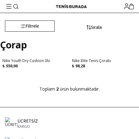
Filtrele
Sırala
Çorap
Nike Youth Dry Cushion 3lü
Nike Elite Tenis Çorabı
₺
550,00
₺
98,28
Toplam
2
ürün bulunmaktadır.
ÜCRETSİZ
KARGO