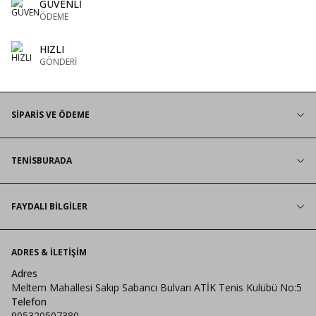
GÜVENLİ
ÖDEME
HIZLI
GÖNDERİ
SİPARİS VE ÖDEME
TENİSBURADA
FAYDALI BİLGİLER
ADRES & İLETIŞIM
Adres
Meltem Mahallesi Sakıp Sabancı Bulvarı ATİK Tenis Kulübü No:5
Telefon
905320507380