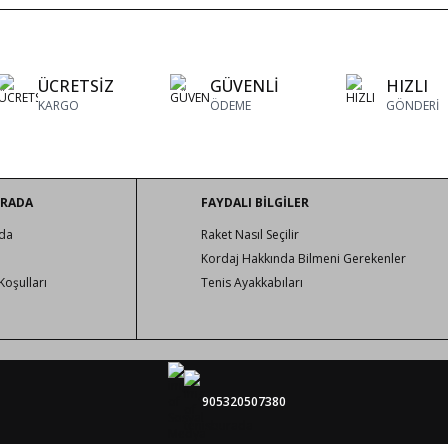
ÜCRETSİZ
GÜVENLİ
HIZLI
KARGO
ÖDEME
GÖNDERİ
URADA
FAYDALI BİLGİLER
da
Raket Nasıl Seçilir
Kordaj Hakkında Bilmeni Gerekenler
Koşulları
Tenis Ayakkabıları
905320507380
tenisburada