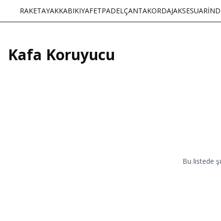
RAKET
AYAKKABI
KIYAFET
PADEL
ÇANTA
KORDAJ
AKSESUAR
İND
Kafa Koruyucu
Bu listede ş