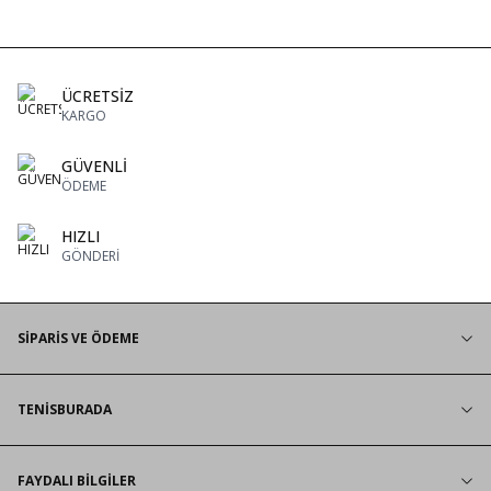
ÜCRETSİZ
KARGO
GÜVENLİ
ÖDEME
HIZLI
GÖNDERİ
SİPARİS VE ÖDEME
TENİSBURADA
FAYDALI BİLGİLER