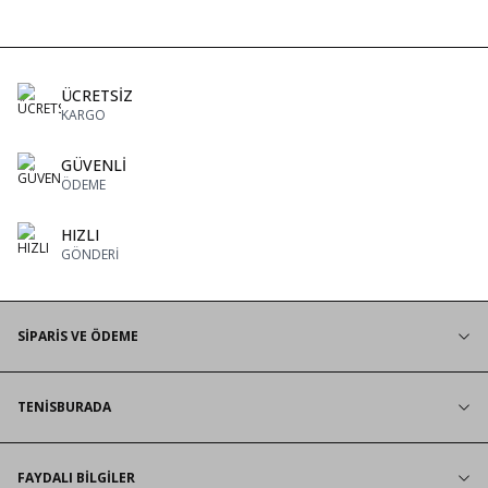
ÜCRETSİZ
KARGO
GÜVENLİ
ÖDEME
HIZLI
GÖNDERİ
SİPARİS VE ÖDEME
TENİSBURADA
FAYDALI BİLGİLER