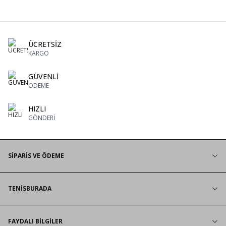
ÜCRETSİZ
KARGO
GÜVENLİ
ÖDEME
HIZLI
GÖNDERİ
SİPARİS VE ÖDEME
TENİSBURADA
FAYDALI BİLGİLER