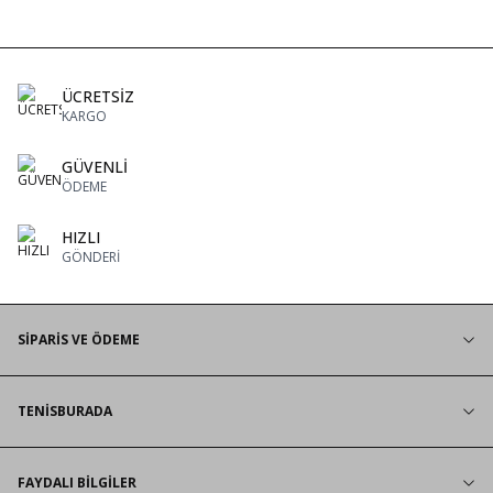
ÜCRETSİZ
KARGO
GÜVENLİ
ÖDEME
HIZLI
GÖNDERİ
SİPARİS VE ÖDEME
TENİSBURADA
FAYDALI BİLGİLER