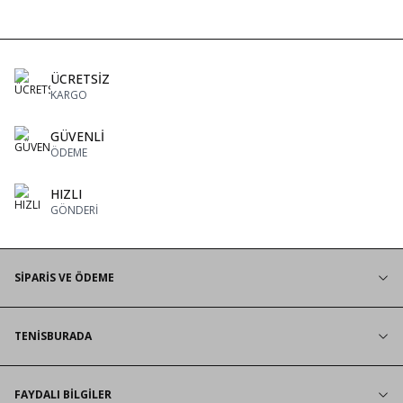
ÜCRETSİZ
KARGO
GÜVENLİ
ÖDEME
HIZLI
GÖNDERİ
SİPARİS VE ÖDEME
TENİSBURADA
FAYDALI BİLGİLER